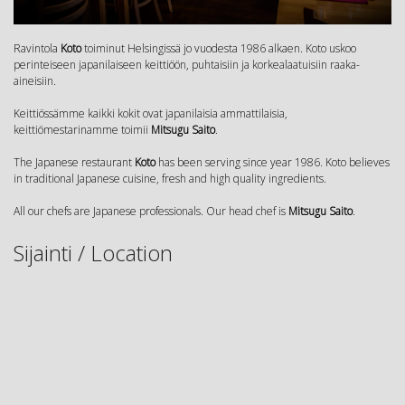
Ravintola
Koto
toiminut Helsingissä jo vuodesta 1986 alkaen. Koto uskoo
perinteiseen japanilaiseen keittiöön, puhtaisiin ja korkealaatuisiin raaka-
aineisiin.
Keittiössämme kaikki kokit ovat japanilaisia ammattilaisia,
keittiömestarinamme toimii
Mitsugu Saito
.
The Japanese restaurant
Koto
has been serving since year 1986. Koto believes
in traditional Japanese cuisine, fresh and high quality ingredients.
All our chefs are Japanese professionals. Our head chef is
Mitsugu Saito
.
Sijainti / Location