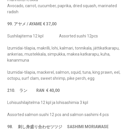
Avocado, carrot, cucumber, paprika, dried squash, marinated
radish
99. アヤメ / AYAME € 37,00
Sushilajitema 12 kpl Assorted sushi 12pcs
Izumidai-tilapia, makrilli, lohi, kalmari, tonnikala, jättikatkarapu,
ankerias, mustekkala, simpukka, makea katkarapu, kuha,
kananmuna
Izumidai-tilapia, mackerel, salmon, squid, tuna, king prawn, eel,
octopu, surf clam, sweet shrimp, pike perch, egg
210. ラン RAN € 40,00
Lohisushilajitelma 12 kpl ja lohisashimia 3 kpl
Assorted salmon sushi 12 pcs and salmon sashimi 4 pcs
98. 刺し身盛り合わせツツジ SASHIMI MORIAWASE