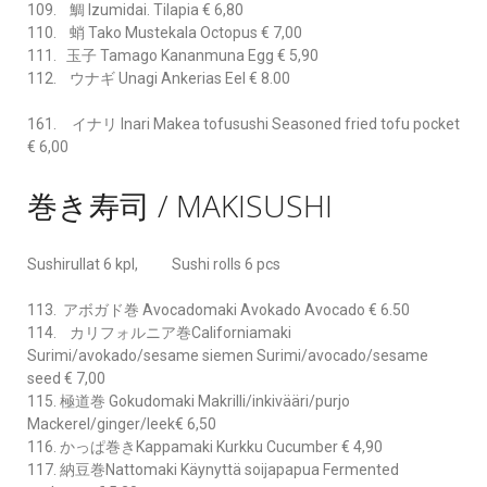
109. 鯛 Izumidai. Tilapia € 6,80
110. 蛸 Tako Mustekala Octopus € 7,00
111. 玉子 Tamago Kananmuna Egg € 5,90
112. ウナギ Unagi Ankerias Eel € 8.00
161. イナリ Inari Makea tofusushi Seasoned fried tofu pocket
€ 6,00
巻き寿司 / MAKISUSHI
Sushirullat 6 kpl, Sushi rolls 6 pcs
113. アボガド巻 Avocadomaki Avokado Avocado € 6.50
114. カリフォルニア巻Californiamaki
Surimi/avokado/sesame siemen Surimi/avocado/sesame
seed € 7,00
115. 極道巻 Gokudomaki Makrilli/inkivääri/purjo
Mackerel/ginger/leek€ 6,50
116. かっぱ巻きKappamaki Kurkku Cucumber € 4,90
117. 納豆巻Nattomaki Käynyttä soijapapua Fermented