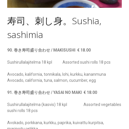
寿司、刺し身。Sushia,
sashimia
90. 巻き寿司盛り合わせ / MAKISUSHI € 18.00
Sushirullalajitelma 18 kpl Assorted sushi rolls 18 pcs
Avocado, kalifornia, tonnikala, lohi, kurkku, kananmuna
Avocado, california, tuna, salmon, cucumber, egg
91. 巻き寿司盛り合わせ / YASAI NO MAKI € 18.00
Sushirullalajitelma (kasvis) 18 kpl Assorted vegetables
sushi rolls 18 pcs
Avokado, porkkana, kurkku, paprika, kuivattu kurpitsa,
marinoitu retikka