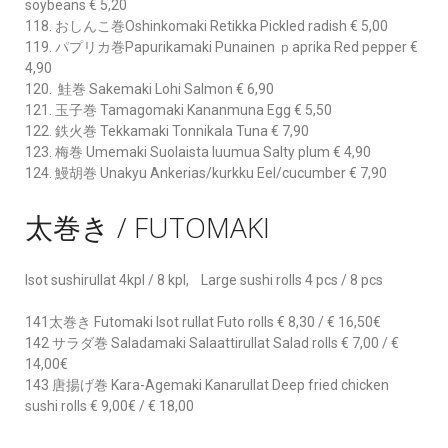
soybeans € 5,20
118. おしんこ巻Oshinkomaki Retikka Pickled radish € 5,00
119. パプリカ巻Papurikamaki Punainen ｐaprika Red pepper €
4,90
120. 鮭巻 Sakemaki Lohi Salmon € 6,90
121. 玉子巻 Tamagomaki Kananmuna Egg € 5,50
122. 鉄火巻 Tekkamaki Tonnikala Tuna € 7,90
123. 梅巻 Umemaki Suolaista luumua Salty plum € 4,90
124. 鰻胡巻 Unakyu Ankerias/kurkku Eel/cucumber € 7,90
太巻き / FUTOMAKI
Isot sushirullat 4kpl / 8 kpl, Large sushi rolls 4 pcs / 8 pcs
141太巻き Futomaki Isot rullat Futo rolls € 8,30 / € 16,50€
142 サラダ巻 Saladamaki Salaattirullat Salad rolls € 7,00 / €
14,00€
143 唐揚げ巻 Kara-Agemaki Kanarullat Deep fried chicken
sushi rolls € 9,00€ / € 18,00