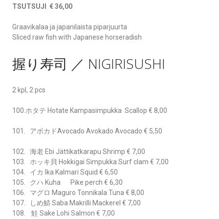
TSUTSUJI € 36,00
Graavikalaa ja japanilaista piparjuurta
Sliced raw fish with Japanese horseradish
握り寿司 ／ NIGIRISUSHI
2 kpl, 2 pcs
100.ホタテ Hotate Kampasimpukka Scallop € 8,00
101. アボカドAvocado Avokado Avocado € 5,50
102. 海老 Ebi Jättikatkarapu Shrimp € 7,00
103. ホッキ貝 Hokkigai Simpukka Surf clam € 7,00
104. イカ Ika Kalmari Squid € 6,50
105. クハ Kuha Pike perch € 6,30
106. マグロ Maguro Tonnikala Tuna € 8,00
107. しめ鯖 Saba Makrilli Mackerel € 7,00
108. 鮭 Sake Lohi Salmon € 7,00